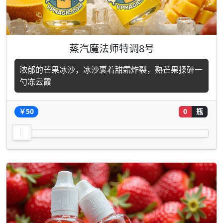
蒸汽魔法师特调8号
浓郁的芒果冰沙，冰沙裹着甜霜炸裂，熟芒果揉碎一
勺冻云霞
￥50
0
瓶