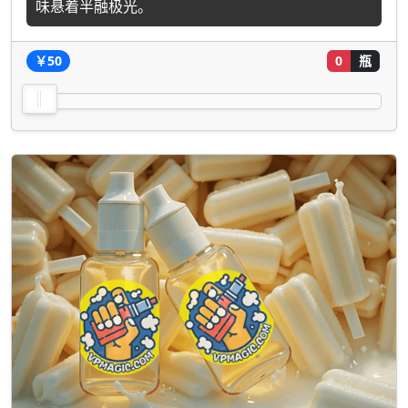
味悬着半融极光。
￥50
0
瓶