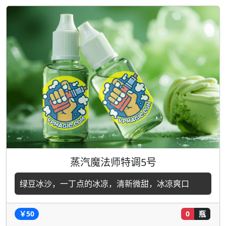
蒸汽魔法师特调5号
绿豆冰沙，一丁点的冰凉，清新微甜，冰凉爽口
￥50
0
瓶