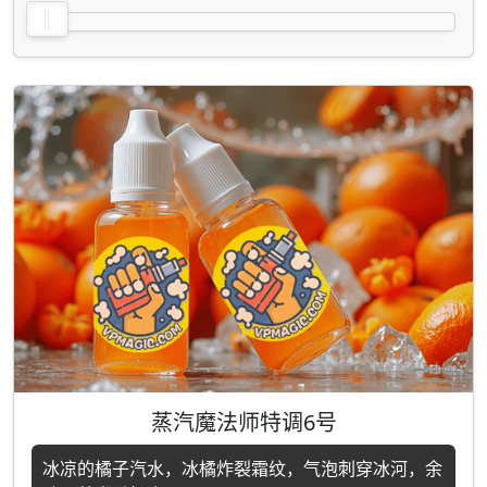
蒸汽魔法师特调6号
冰凉的橘子汽水，冰橘炸裂霜纹，气泡刺穿冰河，余