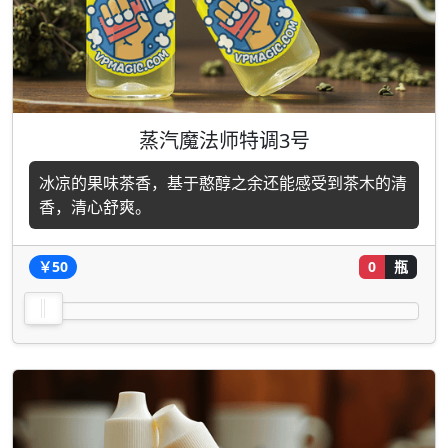
蒸汽魔法师特调3号
冰凉的果味茶香，基于憨醇之余还能感受到茶木的清
香，清心舒爽。
￥50
0
瓶