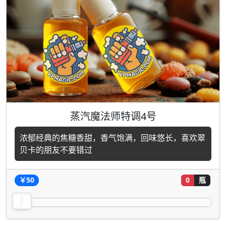
蒸汽魔法师特调4号
浓郁经典的焦糖香甜，香气饱满，回味悠长，喜欢翠
贝卡的朋友不要错过
￥50
0
瓶