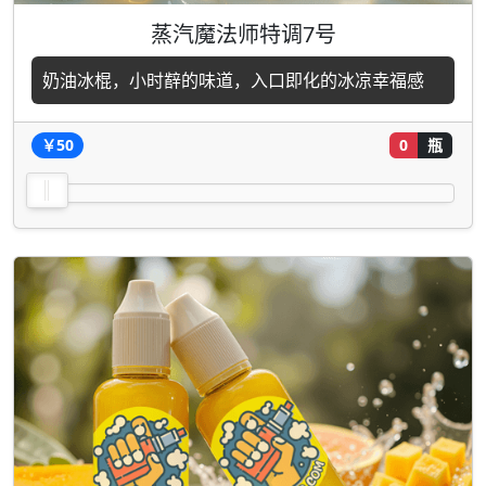
蒸汽魔法师特调7号
奶油冰棍，小时辪的味道，入口即化的冰凉幸福感
￥50
0
瓶