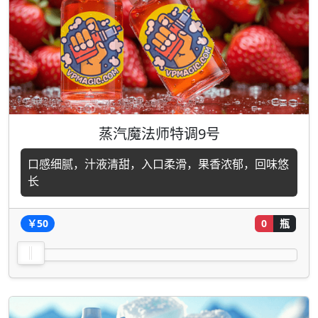
蒸汽魔法师特调9号
口感细腻，汁液清甜，入口柔滑，果香浓郁，回味悠
长
￥50
0
瓶