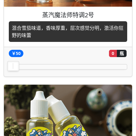
蒸汽魔法师特调2号
混合雪茄味道，香味厚重，层次感觉分明，激活你狂
野的味蕾
￥50
0
瓶