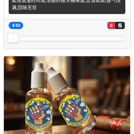
柔情浪漫的风情,浓郁的橡木桶味道,丝滑柔顺,香气饱
满,回味无穷
￥55
0
瓶