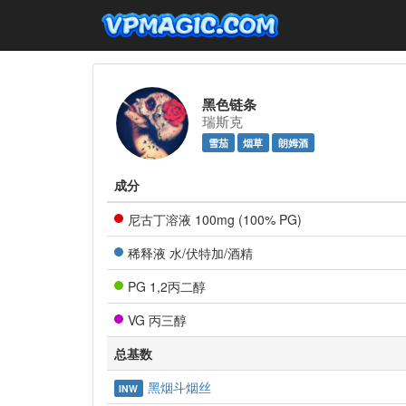
黑色链条
瑞斯克
雪茄
烟草
朗姆酒
成分
尼古丁溶液
100mg (100% PG)
稀释液 水/伏特加/酒精
PG 1,2丙二醇
VG 丙三醇
总基数
黑烟斗烟丝
INW