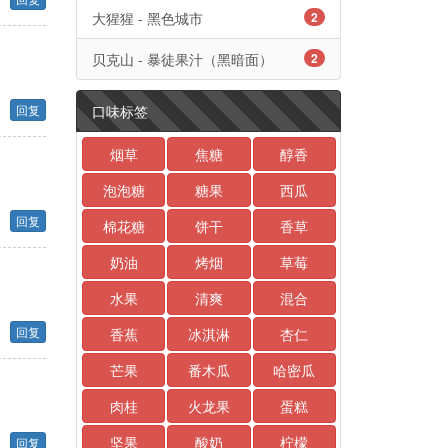
大猩猩 - 黑色城市
2
贝克山 - 暴徒果汁（黑暗面）
2
回复
口味标签
烟草
焦糖
醇香
泡泡糖
糖果
西瓜
回复
棉花糖
饼干
香草
奶油
烤烟
草莓
水果
清爽
混合
回复
香蕉
冰淇淋
杏仁
芒果
番木瓜
哈密瓜
肉桂
火龙果
蛋糕
坚果
酸奶
柠檬
回复