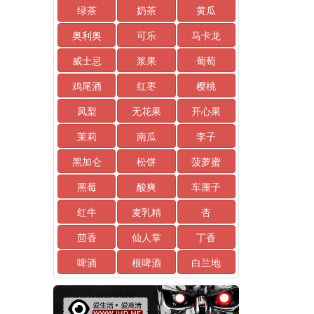
绿茶
奶茶
黄瓜
奥利奥
可乐
马卡龙
威士忌
浆果
葡萄
鸡尾酒
红枣
樱桃
凤梨
无花果
开心果
茉莉
南瓜
李子
黑加仑
松饼
菠萝蜜
黑莓
酸爽
车厘子
红牛
麦乳精
杏
茴香
仙人掌
丁香
啤酒
根啤酒
白兰地