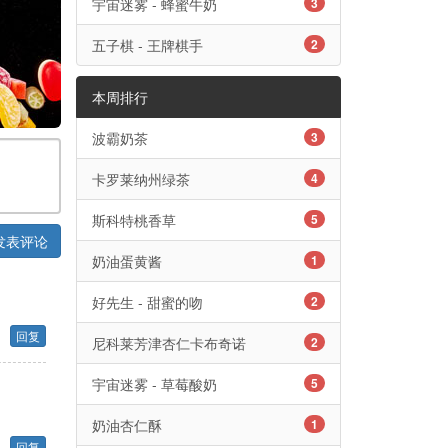
宇宙迷雾 - 蜂蜜牛奶
3
五子棋 - 王牌棋手
2
本周排行
波霸奶茶
3
卡罗莱纳州绿茶
4
斯科特桃香草
5
发表评论
奶油蛋黄酱
1
好先生 - 甜蜜的吻
2
回复
尼科莱芳津杏仁卡布奇诺
2
宇宙迷雾 - 草莓酸奶
5
奶油杏仁酥
1
回复