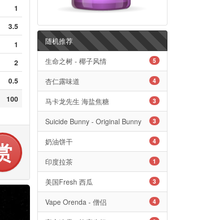
1
3.5
随机推荐
1
生命之树 - 椰子风情
5
2
0.5
杏仁露味道
4
100
马卡龙先生 海盐焦糖
3
Suicide Bunny - Original Bunny
3
奶油饼干
4
赏
印度拉茶
1
美国Fresh 西瓜
3
Vape Orenda - 僧侣
4