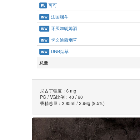
可可
FA
法国烟斗
INW
牙买加朗姆酒
INW
卡文迪西烟草
INW
DNB烟草
INW
总量
尼古丁强度：6 mg
PG / VG比例：40 / 60
香精总量：2.85ml / 2.96g (9.5%)