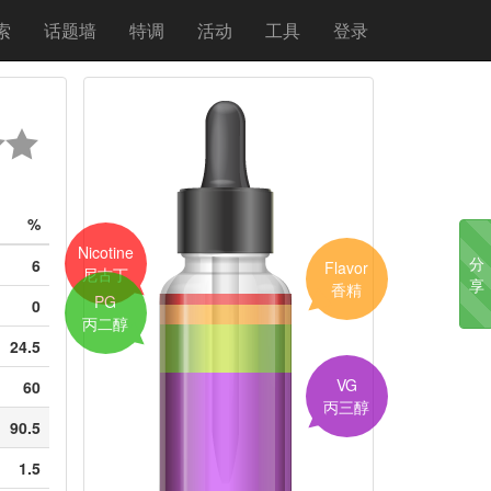
索
话题墙
特调
活动
工具
登录
%
Nicotine
分
6
Flavor
尼古丁
享
香精
PG
0
丙二醇
24.5
VG
60
丙三醇
90.5
1.5