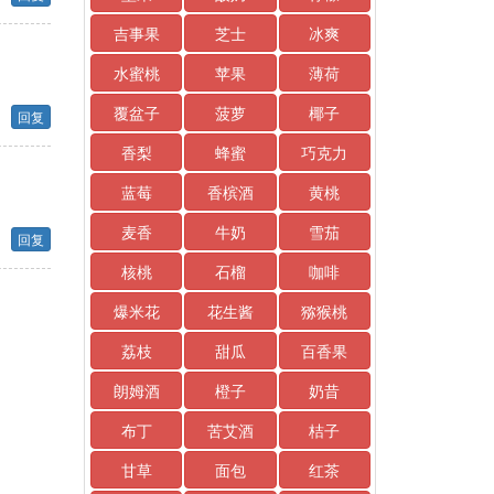
吉事果
芝士
冰爽
水蜜桃
苹果
薄荷
覆盆子
菠萝
椰子
回复
香梨
蜂蜜
巧克力
蓝莓
香槟酒
黄桃
麦香
牛奶
雪茄
回复
核桃
石榴
咖啡
爆米花
花生酱
猕猴桃
荔枝
甜瓜
百香果
朗姆酒
橙子
奶昔
布丁
苦艾酒
桔子
甘草
面包
红茶