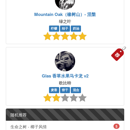
Mountain Oak（橡树山）- 涅槃
绿之叶
柠檬
桔子
奶油
Glas 香草水果马卡龙 v2
欧比特
麦香
饼干
混合
随机推荐
生命之树 - 椰子风情
5