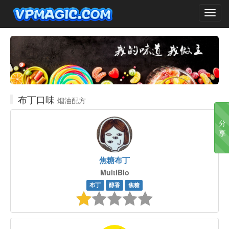
Toggl
navig
布丁口味
烟油配方
分
享
焦糖布丁
MultiBio
布丁
醇香
焦糖