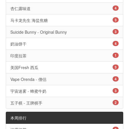
杏仁露味道
4
马卡龙先生 海盐焦糖
3
Suicide Bunny - Original Bunny
3
奶油饼干
4
印度拉茶
1
美国Fresh 西瓜
3
Vape Orenda - 僧侣
4
宇宙迷雾 - 蜂蜜牛奶
3
五子棋 - 王牌棋手
2
本周排行