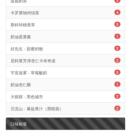
波霸奶茶
3
卡罗莱纳州绿茶
4
斯科特桃香草
5
奶油蛋黄酱
1
好先生 - 甜蜜的吻
2
尼科莱芳津杏仁卡布奇诺
2
宇宙迷雾 - 草莓酸奶
5
奶油杏仁酥
1
大猩猩 - 黑色城市
2
贝克山 - 暴徒果汁（黑暗面）
2
口味标签