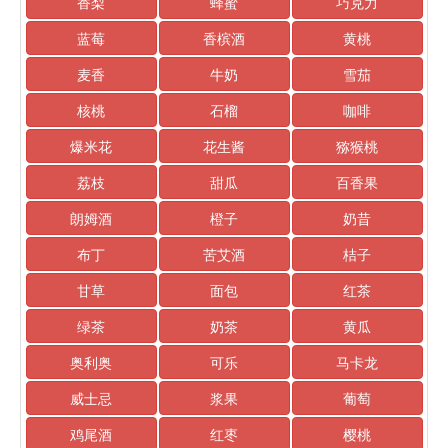
香梨
蜂蜜
巧克力
蓝莓
香槟酒
黄桃
麦香
牛奶
雪茄
核桃
石榴
咖啡
爆米花
花生酱
猕猴桃
荔枝
甜瓜
百香果
朗姆酒
橙子
奶昔
布丁
苦艾酒
桔子
甘草
面包
红茶
绿茶
奶茶
黄瓜
奥利奥
可乐
马卡龙
威士忌
浆果
葡萄
鸡尾酒
红枣
樱桃