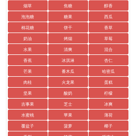
烟草
焦糖
醇香
泡泡糖
糖果
西瓜
棉花糖
饼干
香草
奶油
烤烟
草莓
水果
清爽
混合
香蕉
冰淇淋
杏仁
芒果
番木瓜
哈密瓜
肉桂
火龙果
蛋糕
坚果
酸奶
柠檬
吉事果
芝士
冰爽
水蜜桃
苹果
薄荷
覆盆子
菠萝
椰子