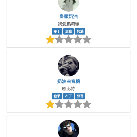
皇家奶油
我爱鹦鹉螺
布丁
焦糖
奶油
奶油曲奇糖
欧比特
糖果
布丁
醇香