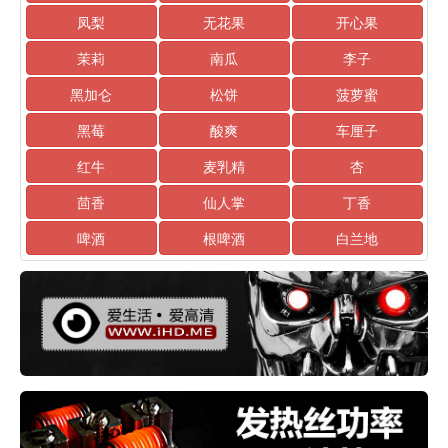
凤梨
无花果
开心果
茉莉
南瓜
李子
黑加仑
松饼
菠萝蜜
黑莓
酸爽
车厘子
红牛
麦乳精
杏
茴香
仙人掌
丁香
啤酒
根啤酒
白兰地