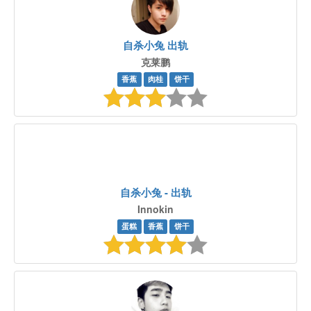
自杀小兔 出轨
克莱鹏
香蕉
肉桂
饼干
自杀小兔 - 出轨
Innokin
蛋糕
香蕉
饼干