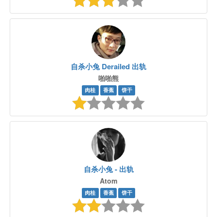
自杀小兔 Derailed 出轨
啪啪熊
肉桂
香蕉
饼干
自杀小兔 - 出轨
Atom
肉桂
香蕉
饼干