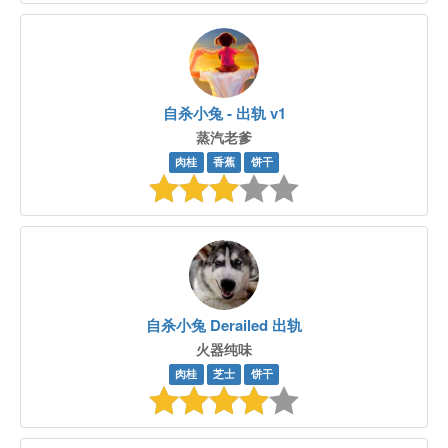
自杀小兔 - 出轨 v1
蒸汽老爹
肉桂
香蕉
饼干
自杀小兔 Derailed 出轨
火器纯味
肉桂
芝士
饼干