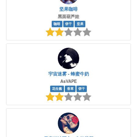
坚果咖啡
黑面葫芦娃
咖啡
饼干
坚果
宇宙迷雾 - 蜂蜜牛奶
AsVAPE
花生酱
香草
饼干