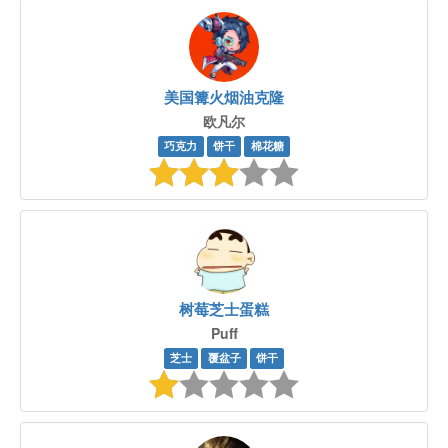
美国篝火烟油克隆
欧凡尔
巧克力
饼干
棉花糖
树莓芝士蛋糕
Puff
芝士
覆盆子
饼干