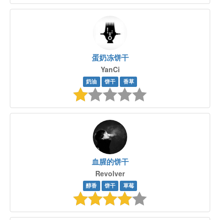
蛋奶冻饼干
YanCi
奶油
饼干
香草
血腥的饼干
Revolver
醇香
饼干
草莓