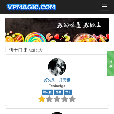
Toggl
navig
饼干口味
烟油配方
分
享
好先生 - 月亮糖
Teslacigs
棉花糖
醇香
饼干