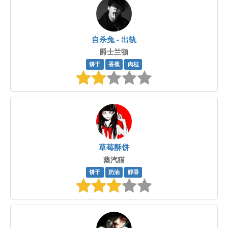
自杀兔 - 出轨
爵士兰顿
饼干
香蕉
肉桂
草莓酥饼
蒸汽猫
饼干
奶油
醇香