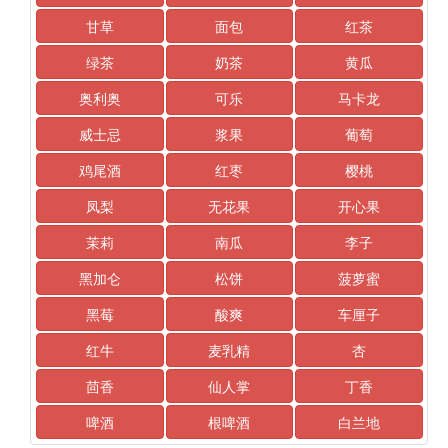
甘草
面包
红茶
绿茶
奶茶
黄瓜
奥利奥
可乐
马卡龙
威士忌
浆果
葡萄
鸡尾酒
红枣
樱桃
凤梨
无花果
开心果
茉莉
南瓜
李子
黑加仑
松饼
菠萝蜜
黑莓
酸爽
车厘子
红牛
麦乳精
杏
茴香
仙人掌
丁香
啤酒
根啤酒
白兰地