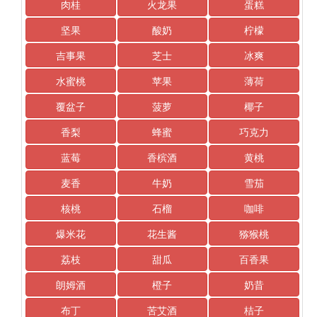
肉桂
火龙果
蛋糕
坚果
酸奶
柠檬
吉事果
芝士
冰爽
水蜜桃
苹果
薄荷
覆盆子
菠萝
椰子
香梨
蜂蜜
巧克力
蓝莓
香槟酒
黄桃
麦香
牛奶
雪茄
核桃
石榴
咖啡
爆米花
花生酱
猕猴桃
荔枝
甜瓜
百香果
朗姆酒
橙子
奶昔
布丁
苦艾酒
桔子