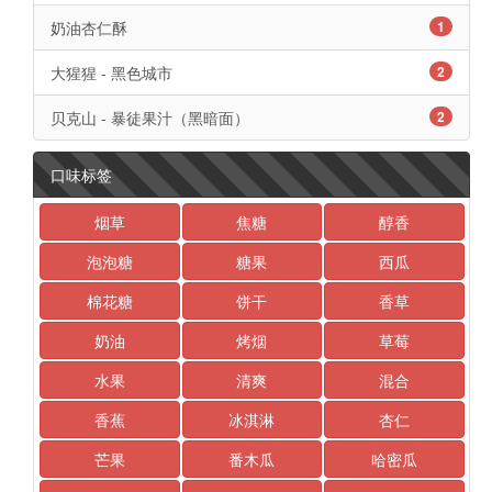
奶油杏仁酥
1
大猩猩 - 黑色城市
2
贝克山 - 暴徒果汁（黑暗面）
2
口味标签
烟草
焦糖
醇香
泡泡糖
糖果
西瓜
棉花糖
饼干
香草
奶油
烤烟
草莓
水果
清爽
混合
香蕉
冰淇淋
杏仁
芒果
番木瓜
哈密瓜