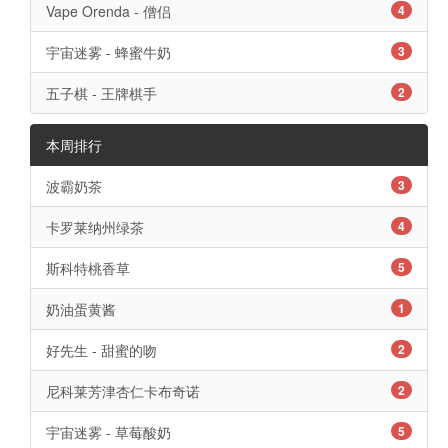
Vape Orenda - 僧侣
4
宇宙迷雾 - 蜂蜜牛奶
3
五子棋 - 王牌棋手
2
本周排行
波霸奶茶
3
卡罗莱纳州绿茶
4
斯科特桃香草
5
奶油蛋黄酱
1
好先生 - 甜蜜的吻
2
尼科莱芳津杏仁卡布奇诺
2
宇宙迷雾 - 草莓酸奶
5