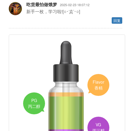
吃货最怕做饿梦
2025-02-23 18:07:12
新手一枚，学习啦![○･‘Д´･○]
回复
Flavor
香精
PG
丙二醇
VG
丙三醇