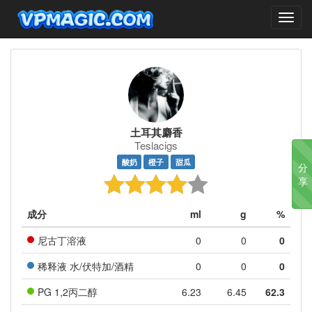
Toggl
navig
土耳其麝香
Teslacigs
酸奶
橙子
甜瓜
分
享
成分
ml
g
%
尼古丁溶液
0
0
0
稀释液 水/伏特加/酒精
0
0
0
PG 1,2丙二醇
6.23
6.45
62.3